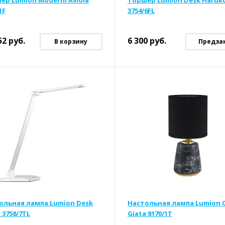
ер Lumion Moderni Aviola
Торшер Lumion Desk Haruk
1F
3754/6FL
52
руб.
6 300
руб.
В корзину
Предза
ольная лампа Lumion Desk
Настольная лампа Lumion 
 3758/7TL
Giata 8170/1T