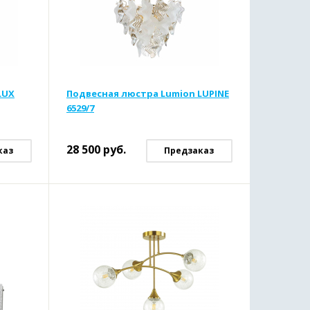
LUX
Подвесная люстра Lumion LUPINE
6529/7
28 500
руб.
каз
Предзаказ