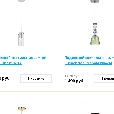
есной светильник Lumion
Подвесной светильник Lum
 Isha 8102/1A
Suspentioni Manola 8047/1A
1 670
руб.
0
руб.
В корзину
В корз
1 490
руб.