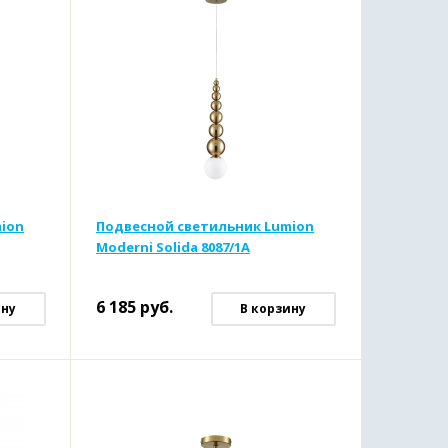
ion
Подвесной светильник Lumion
Moderni Solida 8087/1A
6 185
руб.
ину
В корзину