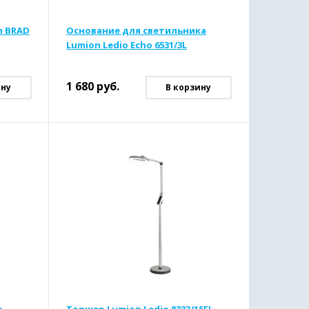
n BRAD
Основание для светильника
Lumion Ledio Echo 6531/3L
1 680
руб.
ину
В корзину