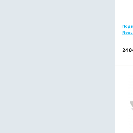
Подв
Neocl
24 0