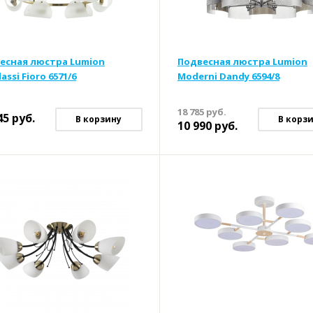
есная люстра Lumion
Подвесная люстра Lumion
assi Fioro 6571/6
Moderni Dandy 6594/8
18 785
руб.
45
руб.
В корзину
В корз
10 990
руб.