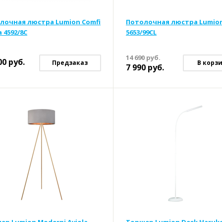
лочная люстра Lumion Comfi
Потолочная люстра Lumio
a 4592/8C
5653/99CL
14 690
руб.
00
руб.
Предзаказ
В корз
7 990
руб.