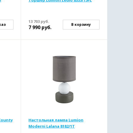
o
Торшер Lumion Ledio 8333/15FL
13 703
руб.
каз
В корзину
7 990
руб.
County
Настольная лампа Lumion
Moderni Lalana 8182/1T