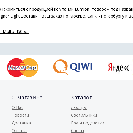
знакомиться с продукцией компании Lumion, товаром под назва
igner Light доставит Ваш заказ по Москве, Санкт-Петербургу и в
i Molto 4505/5
О магазине
Каталог
О Нас
Люстры
Новости
Светильники
Доставка
Бра и подсветки
Оплата
Споты