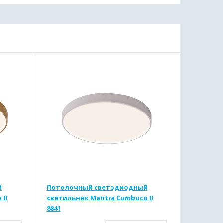
й
Потолочный светодиодный
II
светильник Mantra Cumbuco II
8841