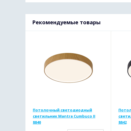
Рекомендуемые товары
Потолочный светодиодный
Пото
светильник Mantra Cumbuco II
свети
8840
8842